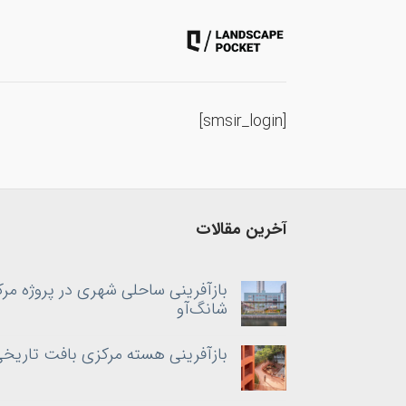
ه
حتوا
روید
[smsir_login]
آخرین مقالات
بازآفرینی ساحلی شهری در پروژه مر
شانگ‌آو
بازآفرینی هسته‌ مرکزی بافت تاریخی