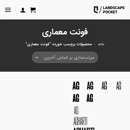
ه
حتوا
روید
فونت معماری
خانه
/
محصولات برچسب خورده “فونت معماری”