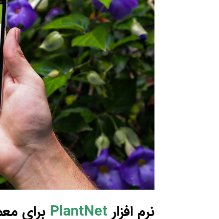
نرم افزار
PlantNet
برای معم