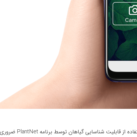
لازم به ذکر است اتصال به اینترنت جهت استفاده از قابلیت شناسایی گیاهان توسط برنامه PlantNet ضرور