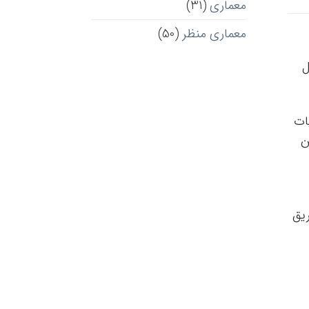
معماری
(31)
معماری منظر
(50)
ل
ات
یشن
ریق