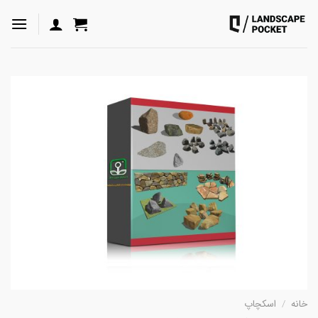
ه
حتوا
روید
خانه
/
اسکچاپ