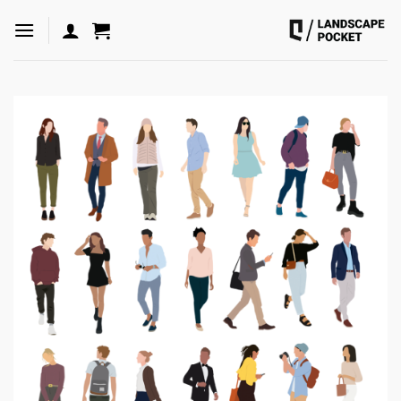
ه
حتوا
روید