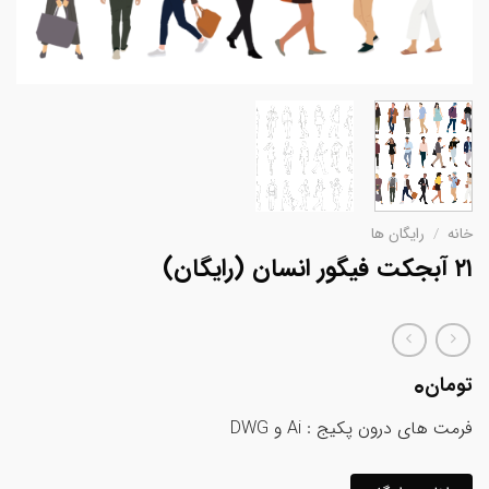
خانه
/
رایگان ها
۲۱ آبجکت فیگور انسان (رایگان)
0
تومان
فرمت های درون پکیج : Ai و DWG