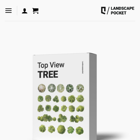
ه
حتوا
روید