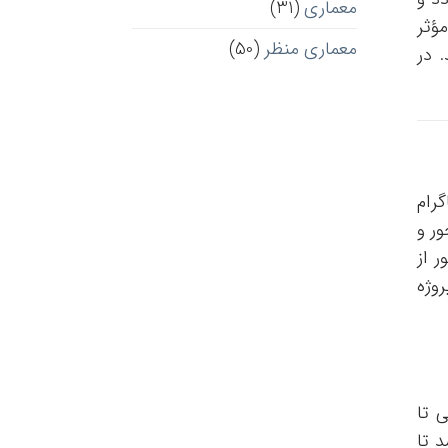
معماری
(31)
مؤثر
معماری منظر
(50)
 در
گرام
ر و
ر از
وژه
 تا
د تا