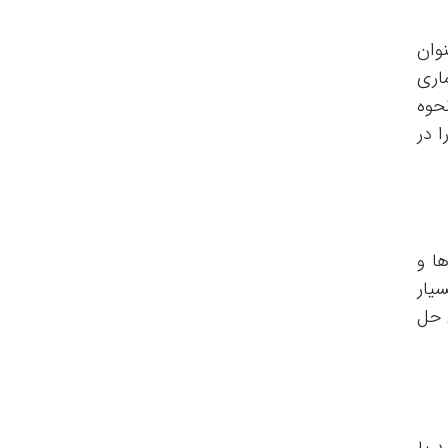
نوان
ماری
حوه
ا در
ا و
سیار
ی حل
 یا