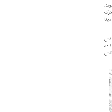
وند.
درک
دیتا
نقش
ده‌
انش